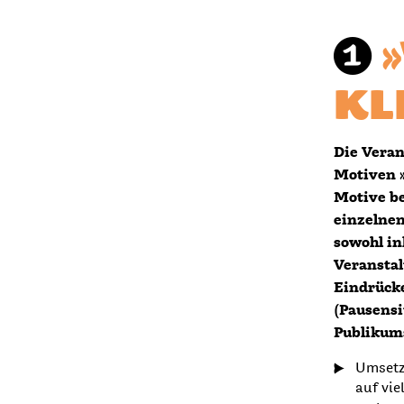
➊
KL
Die Veran
Motiven »
Motive be
einzelne
sowohl in
Veranstal
Eindrücke
(Pausensi
Publikums
Umsetz
auf vie