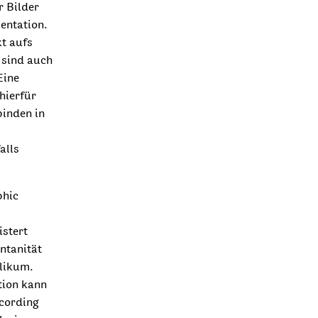
r Bilder
entation.
t aufs
 sind auch
Eine
hierfür
binden in
alls
phic
stert
ntanität
blikum.
tion kann
ecording