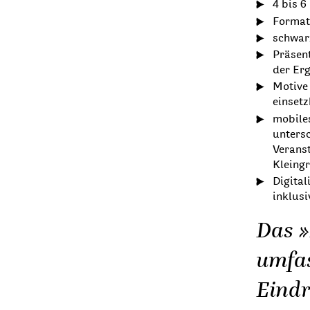
4 bis 6
Format
schwarz
Präsen
der Er
Motive
einset
mobile
unters
Verans
Kleingr
Digita
inklus
Das »
umfa
Eindr