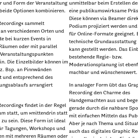
r und Form der Veranstaltung
unmittelbar beim Erstellen de
beide Optionen kombinieren.
eine publikumswirksame Präs
Diese können via Beamer direk
Recording« sammelt
Podium projiziert werden und
 an verschiedenen Orten und
für Online-Formate geeignet. 
e bei kurzen Events in
technische Grundausstattung 
Räumen oder mit parallel
kann gestellt werden. Das Ein
 Veranstaltungspunkten
bestehende Regie- bzw.
ein. Die Einzelbilder können im
Moderationsplanung ist ebenf
z. Bsp. an Pinnwänden
machbar und wünschenswert.
rt und entsprechend des
tungsablaufs arrangiert
In analoger Form übt das Gra
Recording den Charme des
Handgemachten aus und begei
ecording« findet in der Regel
gerade durch die nahbare Spo
m statt, um »mittendrin statt
mit einfachen Mitteln das Pu
 zu sein. Diese Form ist ideal
Aber je nach Thema und Situa
für Tagungen, Workshops und
auch das digitales Graphic R
en mit mehreren Räumen oder