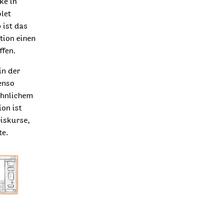
ke in
blet
 ist das
tion einen
ffen.
in der
enso
ähnlichem
on ist
Diskurse,
te.