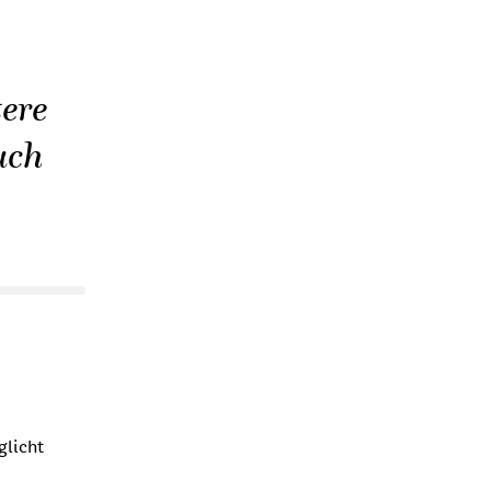
ere
uch
glicht