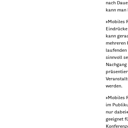
nach Daue
kann man 
»Mobiles 
Eindrücke
kann gerad
mehreren 
laufenden
sinnvoll s
Nachgang 
präsentie
Veranstal
werden.
»Mobiles R
im Publiku
nur dabei«
geeignet 
Konferenz