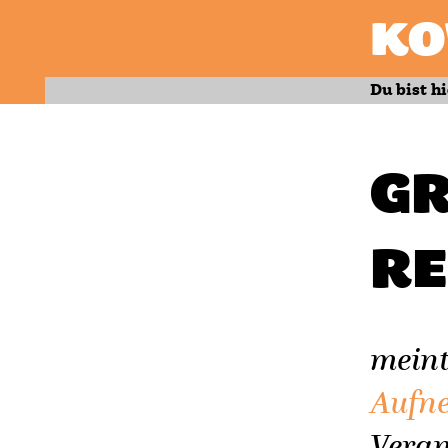
KO
Du bist hi
G
R
meint
Aufn
Vera