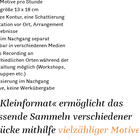
 Motive pro Stunde
größe 13 x 18 cm
e Kontur, eine Schattierung
tation vor Ort, Arrangement
gebnisse
 im Nachgang separat
zbar in verschiedenen Medien
s Recording an
chiedlichen Orten während der
taltung möglich (Workshops,
uppen etc.)
lisierung im Nachgang
ive, keine Werkübergabe
Kleinformat« ermöglicht das
ssende Sammeln verschiedener
ücke mithilfe
vielzähliger Motiv