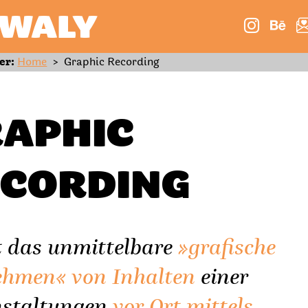
WALY
er:
Home
>
Graphic Recording
RAPHIC
ECORDING
 das unmittelbare
»grafische
ehmen« von Inhalten
einer
nstaltungen
vor Ort mittels