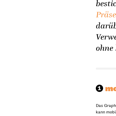
besti
Präse
darüb
Verwe
ohne 
➊
mo
Das Graph
kann mobil