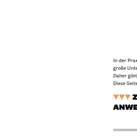
In der Pra
große Unt
Daher gib
Diese Seit
▼
▼▼
Z
ANWE