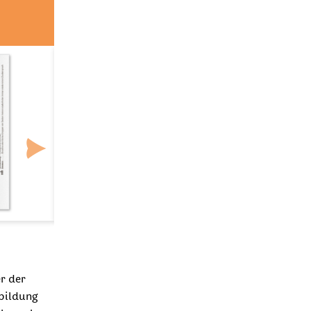
r der
bildung