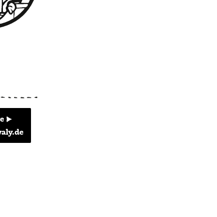
e ⇒
aly.de