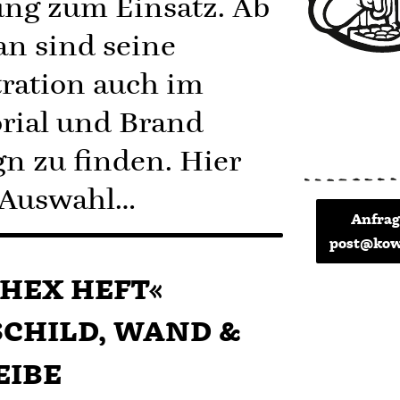
ung zum Einsatz. Ab
an sind seine
tration auch im
orial und Brand
gn zu finden. Hier
 Auswahl…
Anfrag
post@kow
HEX HEFT«
CHILD, WAND &
EIBE