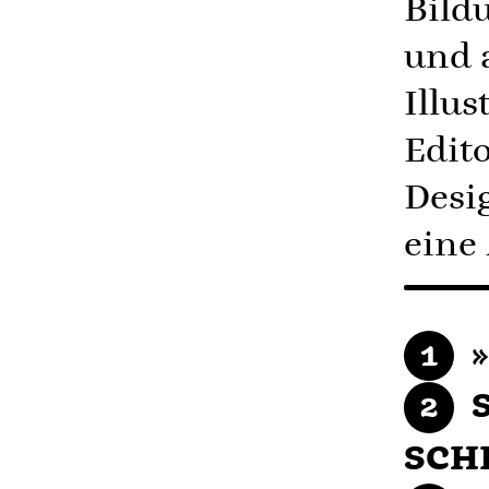
Bild
und 
Illus
Edit
Desi
eine
»
S
SCH