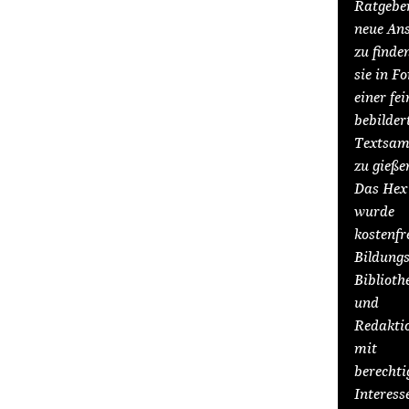
Ratgebe
neue An
zu finde
sie in F
einer fei
bebilder
Textsa
zu gieße
Das Hex
wurde
kostenfr
Bildungs
Biblioth
und
Redakti
mit
berechti
Interess