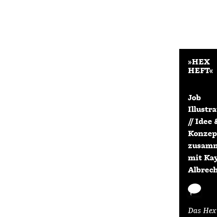
»HEX
HEFT«
Job
Illustr
// Idee 
Konzep
zusam
mit Ka
Albrec
Das Hex