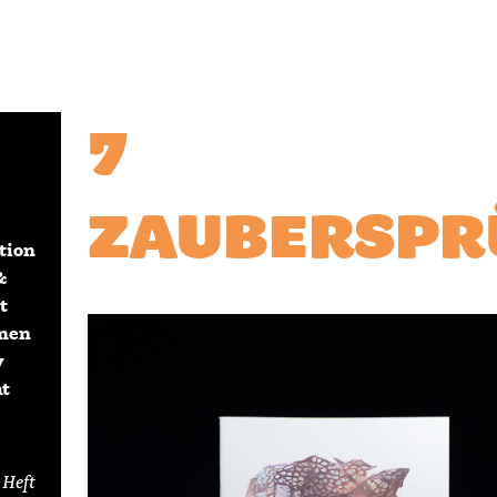
7
ZAUBERSPR
ation
&
t
men
y
ht
 Heft