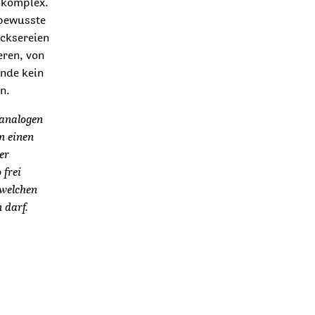
 komplex.
 bewusste
cksereien
eren, von
ende kein
n.
 analogen
n einen
er
 frei
 welchen
 darf.