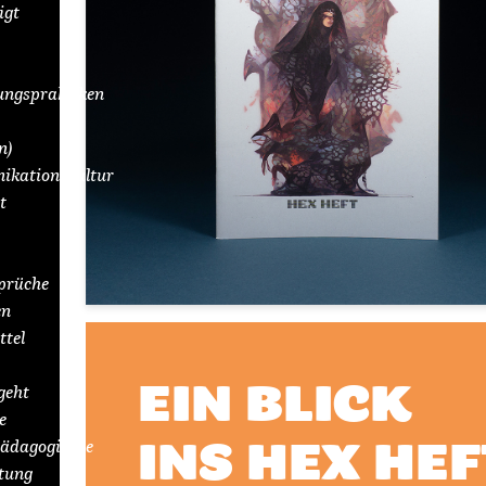
igt
ungspraktiken
n)
kationskultur
t
prüche
en
ttel
EIN BLICK
 geht
e
INS HEX HEF
ädagogische
itung