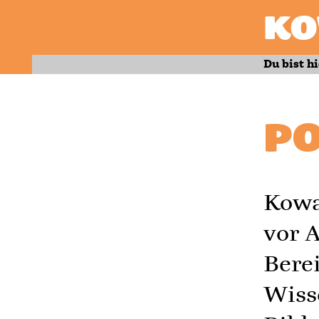
KO
Du bist hi
PO
Kowa
vor 
Bere
Wiss