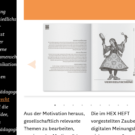
ung
iedlichster
r
st
er
ene
nmenschlicher
kation.
en
ädagogen
recht
 die
Aus der Motivation heraus,
Die im HEX HEFT
Idee,
gesellschaftlich relevante
vorgestellten Zaube
n
Themen zu bearbeiten,
digitalen Meinungs
ädagogischen