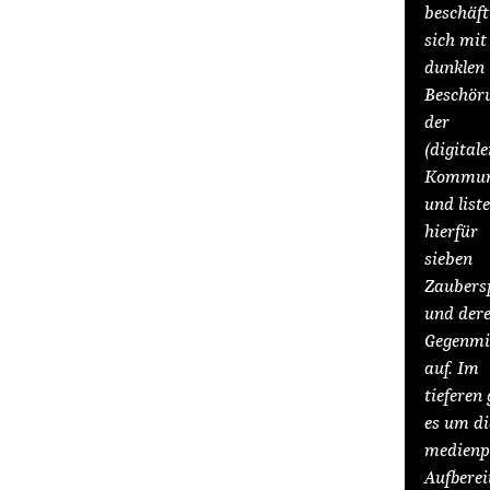
beschäft
sich mit
dunklen
Beschör
der
(digitale
Kommuni
und liste
hierfür
sieben
Zaubers
und der
Gegenmi
auf. Im
tieferen
es um di
medienp
Aufbere