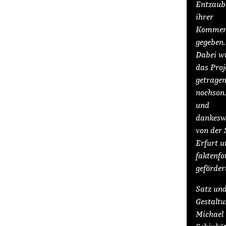
Entzaub
ihrer
Komment
gegeben.
Dabei w
das Proj
getrage
nochson
und
dankesw
von der 
Erfurt 
faktenfo
geförder
Satz un
Gestaltu
Michael