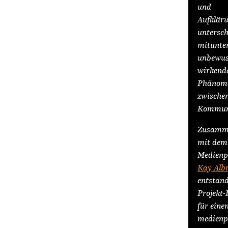
und
Aufklär
untersch
mitunte
unbewus
wirkend
Phänom
zwische
Kommuni
Zusamm
mit dem
Medienp
Kay Alb
entstand
Projekt-
für eine
medienp