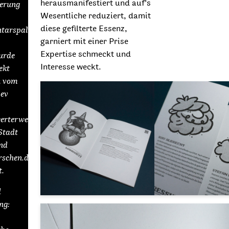
herausmanifestiert und auf's
erung
Wesentliche reduziert, damit
diese gefilterte Essenz,
arspalten
garniert mit einer Prise
Expertise schmeckt und
urde
Interesse weckt.
ekt
n vom
.ev
erterwesie
Stadt
und
rschen.de
t.
d
ng: