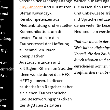
vereinen der Medienpädaoge
wirken nur anfangs
r
Kay Albrecht
und Illustrator
Sie lassen sich auf
sätze
Stefan Kowalczyk
und unbewusste Tri
n und
Kernkompetenzen aus
mit Sprache reduzi
orm
Medienbildung und visueller
denen viele für Les
n
Kommunikation, um die
Neuland sein werde
ten
besten Zutaten in den
mmlung
Und wie auch in der
Zauberkessel der Hoffnung
n.
Welt haben diejenige
zu schmeißen. Nach
 Heft
Vorteil, die den Zaub
konspirativen
durchschauen und so
Austauschrunden und
ei an
entscheiden können,
kräftigem Rühren im Sud der
einrichtungen,
Einfluss dieser haben
Ideen wurde dabei das HEX
eken
HEFT geboren. In diesem
zauberhaften Ratgeber haben
on
sie sieben Zaubersprüche
und Beschwörungspraktiken
gten
des digitalen Zeitalters
e an